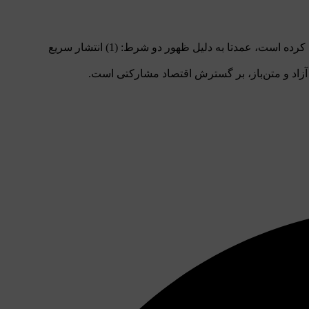
اقتصاد مشارکتی (به انگلیسی Collaborative Economy و به اختصار CE) پدیده‌ای در اوج خود است که در سال‌های اخیر به طور تصاعدی رشد کرده است، عمدتا به دلیل ظهور دو شرط: (1) انتشار سریع
ی آزاد و متن‌باز، بر گسترش اقتصاد مشارکتی است.