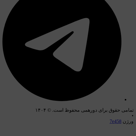
امی حقوق برای دورهمی محفوظ است. © ۱۴۰۴
ژن
7e458